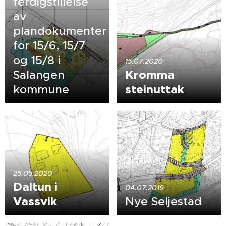
ferdigstillelse
av
plandokumenter
for 15/6, 15/7
og 15/8 i
15.07.2020
Kromma
Salangen
steinuttak
kommune
25.05.2020
Daltun i
04.07.2019
Vassvik
Nye Seljestad