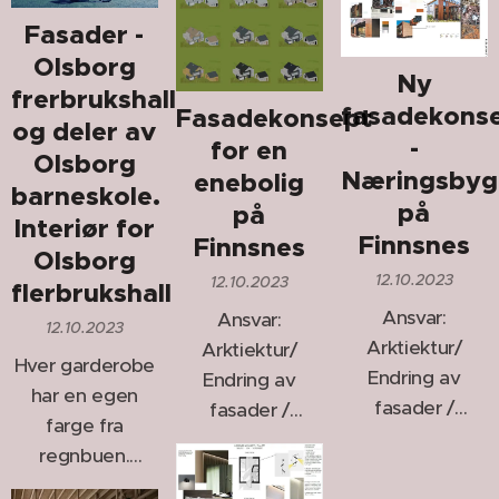
Fasader -
Olsborg
Ny
frerbrukshall
fasadekons
Fasadekonsept
og deler av
-
for en
Olsborg
Næringsbyg
enebolig
barneskole.
på
på
Interiør for
Finnsnes
Finnsnes
Olsborg
12.10.2023
12.10.2023
flerbrukshall
Ansvar:
Ansvar:
12.10.2023
Arktiektur/
Arktiektur/
Hver garderobe
Endring av
Endring av
har en egen
fasader /
fasader /
farge fra
Fargeveiledning
Fargeveiledning
regnbuen.
Lekenhet i