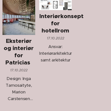
fargebruk
inviterer til lek
Interiørkonsept
og moro.
for
Flerfarlig interiør
hotellrom
symboliserer
inkludering og
17.10.2022
Eksteriør
samhold.
Ansvar:
og interiør
Interiørarkitektur,
for
samt arkitektur
Patricias
17.10.2022
Design: Inga
Tamosaityte,
Marion
Carstensen
Olsen